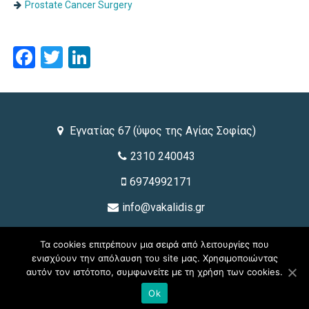
Prostate Cancer Surgery
Facebook
Twitter
LinkedIn
Εγνατίας 67 (ύψος της Αγίας Σοφίας)
2310 240043
6974992171
info@vakalidis.gr
Τα cookies επιτρέπουν μια σειρά από λειτουργίες που
ενισχύουν την απόλαυση του site μας. Χρησιμοποιώντας
αυτόν τον ιστότοπο, συμφωνείτε με τη χρήση των cookies.
© 2026 Dr. Βακαλίδης Ε. Κων/νος - Ουρολόγος - Ανδρολόγος -
Ok
Χειρουργός - Διδάκτωρ Πανεπιστημίου | designed by
e-avenue