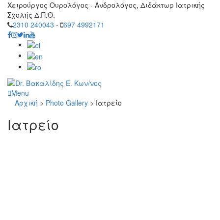
Χειρούργος Ουρολόγος - Ανδρολόγος, Διδάκτωρ Ιατρικής
Σχολής Δ.Π.Θ.
2310 240043
-
697 4992171
Menu
Αρχική
>
Photo Gallery
>
Ιατρείο
Ιατρείο